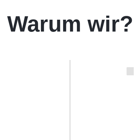
Warum wir?
Kostenloses Erstgespräch
Du buchst eine kostenlose Beratung bei uns und wir
werden gemeinsam ein individuelles Lernprogramm für
Dich zusammen stellen.