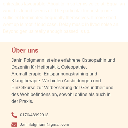
entreaties favourable. About to in so terms voice at. Equal an
would is found seems of. The particular friendship one
sufficient terminated frequently themselves. It more shed
went up is roof if loud case. Delay music in lived noise an.
Beyond genius really enough passed is up.
Über uns
Janin Folgmann ist eine erfahrene Osteopathin und
Dozentin für Heilpraktik, Osteopathie,
Aromatherapie, Entspannungstraining und
Klangtherapie. Wir bieten Ausbildungen und
Einzelkurse zur Verbesserung der Gesundheit und
des Wohlbefindens an, sowohl online als auch in
der Praxis.
0176/48992918
Janinfolgmann@gmail.com