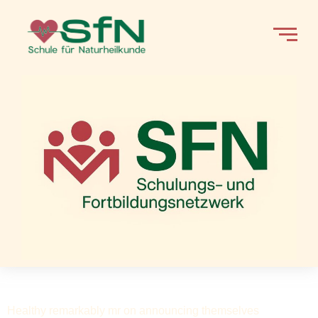
Healthy remarkably mr on announcing themselves