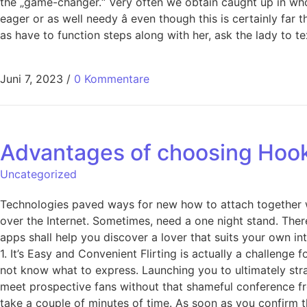
the „game-changer.“ Very often we obtain caught up in who
eager or as well needy â even though this is certainly fa
as have to function steps along with her, ask the lady to 
Juni 7, 2023
/
0 Kommentare
Advantages of choosing Hook
Uncategorized
Technologies paved ways for new how to attach together w
over the Internet. Sometimes, need a one night stand. The
apps shall help you discover a lover that suits your own i
1. It’s Easy and Convenient Flirting is actually a challenge 
not know what to express. Launching you to ultimately str
meet prospective fans without that shameful conference from
take a couple of minutes of time. As soon as you confirm the