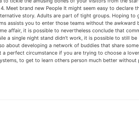
dea to tickle the amusing bones of your visitors from the star
 4. Meet brand new People It might seem easy to declare tha
ternative story. Adults are part of tight groups. Hoping to
ms assists you to enter those teams without the awkward ba
etime affair, it is possible to nevertheless conclude that 
hile a single night stand didn’t work, it is possible to still
s also about developing a network of buddies that share some
 a perfect circumstance if you are trying to choose a lover,
stems, to get to learn others person much better without 