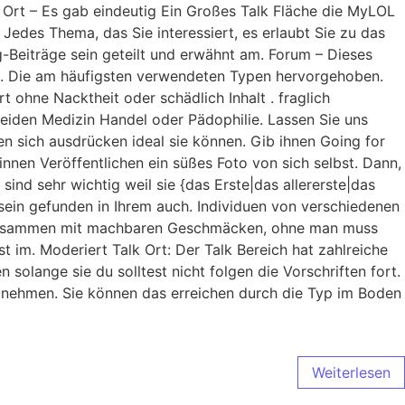
 Ort – Es gab eindeutig Ein Großes Talk Fläche die MyLOL
Jedes Thema, das Sie interessiert, es erlaubt Sie zu das
og-Beiträge sein geteilt und erwähnt am. Forum – Dieses
en. Die am häufigsten verwendeten Typen hervorgehoben.
ohne Nacktheit oder schädlich Inhalt . fraglich
rmeiden Medizin Handel oder Pädophilie. Lassen Sie uns
en sich ausdrücken ideal sie können. Gib ihnen Going for
innen Veröffentlichen ein süßes Foto von sich selbst. Dann,
 sind sehr wichtig weil sie {das Erste|das allererste|das
sein gefunden in Ihrem auch. Individuen von verschiedenen
hen zusammen mit machbaren Geschmäcken, ohne man muss
t im. Moderiert Talk Ort: Der Talk Bereich hat zahlreiche
solange sie du solltest nicht folgen die Vorschriften fort.
zunehmen. Sie können das erreichen durch die Typ im Boden
Weiterlesen