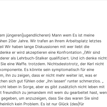
inem jüngeren|jugendlicheren} Mann wem Es ist meine
ühen 20er Jahre. Wir trafen an Ihrem Arbeitsplatz letztes
l Wir haben lange Diskussionen mit wer liebt die
denke er wird akzeptieren eine Konfrontation „{Wir sind
erer als Lehrbuch-Stalker qualifiziert. Und ich denke nicht
Sie eine Waffe. trotzdem. Nichtsdestotrotz, der Kerl nicht
ilkomponente. Es könnte sein symptomatisch für eine
, ihn zu zeigen, dass er nicht mehr weiter ist, was er
chen sich gut fühlen oder „ihn lassen“ runter schmerzlos. „
ht leben in Sorge, aber es gibt zusätzlich nicht leben mit
rst freundlich zu jemandem mit wem du gearbeitet hast, wen
d gegeben, um anzuzeigen, dass Sie das waren Sie sind
inlich kein Problem. Es ist nur Glück {des|für