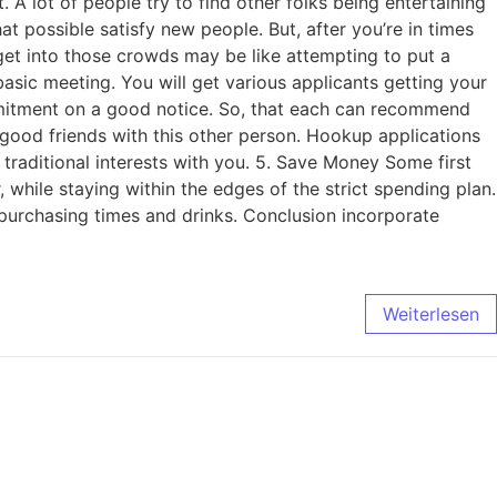
t. A lot of people try to find other folks being entertaining
t possible satisfy new people. But, after you’re in times
 get into those crowds may be like attempting to put a
sic meeting. You will get various applicants getting your
commitment on a good notice. So, that each can recommend
 be good friends with this other person. Hookup applications
 traditional interests with you. 5. Save Money Some first
 while staying within the edges of the strict spending plan.
purchasing times and drinks. Conclusion incorporate
Weiterlesen