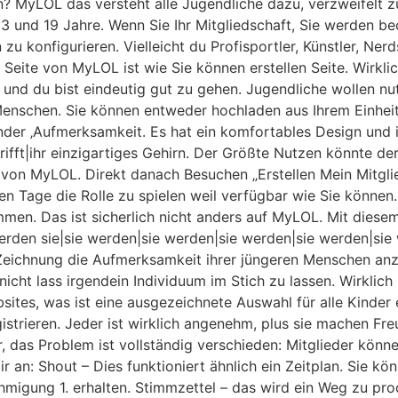
? MyLOL das versteht alle Jugendliche dazu, verzweifelt zu 
3 und 19 Jahre. Wenn Sie Ihr Mitgliedschaft, Sie werden 
 konfigurieren. Vielleicht du Profisportler, Künstler, Nerd
Seite von MyLOL ist wie Sie können erstellen Seite. Wirkli
und du bist eindeutig gut zu gehen. Jugendliche wollen nut
o Menschen. Sie können entweder hochladen aus Ihrem Einhei
inder ‚Aufmerksamkeit. Es hat ein komfortables Design und 
betrifft|ihr einzigartiges Gehirn. Der Größte Nutzen könnte d
von MyLOL. Direkt danach Besuchen „Erstellen Mein Mitgli
n Tage die Rolle zu spielen weil verfügbar wie Sie können.
n. Das ist sicherlich nicht anders auf MyLOL. Mit diesem 
, {werden sie|sie werden|sie werden|sie werden|sie werden|si
Zeichnung die Aufmerksamkeit ihrer jüngeren Menschen anzie
t nicht lass irgendein Individuum im Stich zu lassen. Wirklich
sites, was ist eine ausgezeichnete Auswahl für alle Kinde
gistrieren. Jeder ist wirklich angenehm, plus sie machen 
das Problem ist vollständig verschieden: Mitglieder könne
ir an: Shout – Dies funktioniert ähnlich ein Zeitplan. Sie 
migung 1. erhalten. Stimmzettel – das wird ein Weg zu pro