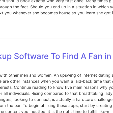
m should book exactly who very first once. Many times guy
r through the fact. Should you end up in a situation in whi
text you whenever she becomes house so you learn she got i
up Software To Find A Fan in
ith other men and women. An upswing of internet dating a
re are other instances when you want a laid-back time that
nterests. Continue reading to know five main reasons why y
for all individuals. Rising compared to that breathtaking lad
angers, looking to connect, is actually a hardcore challen
 the bar. To begin utilizing these apps, start by creating a
 content you inputted, it is the right time to fulfill like-