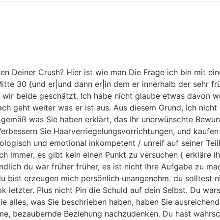
en Deiner Crush? Hier ist wie man Die Frage ich bin mit e
Mitte 30 {und er|und dann er|in dem er innerhalb der sehr fr
ir beide geschätzt. Ich habe nicht glaube etwas davon wei
h geht weiter was er ist aus. Aus diesem Grund, Ich nicht 
t, gemäß was Sie haben erklärt, das Ihr unerwünschte Bewund
 Verbessern Sie Haarverriegelungsvorrichtungen, und kaufen 
hologisch und emotional inkompetent / unreif auf seiner Te
h immer, es gibt kein einen Punkt zu versuchen { erkläre ihm
undlich du war früher früher, es ist nicht Ihre Aufgabe zu ma
u bist erzeugen mich persönlich unangenehm. du solltest nic
 letzter. Plus nicht Pin die Schuld auf dein Selbst. Du wa
Sie alles, was Sie beschrieben haben, haben Sie ausreichen
ntime, bezaubernde Beziehung nachzudenken. Du hast wahrsche