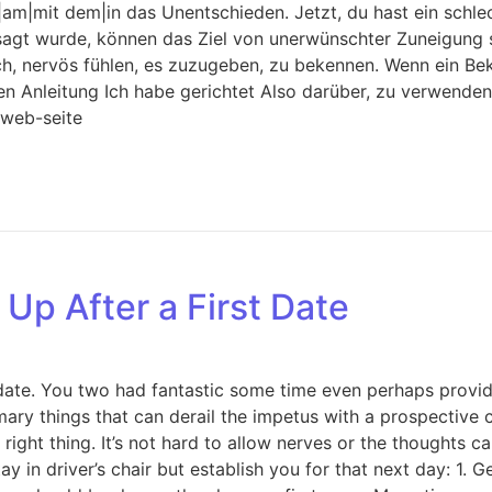
am|mit dem|in das Unentschieden. Jetzt, du hast ein schlec
gesagt wurde, können das Ziel von unerwünschter Zuneigung 
ich, nervös fühlen, es zuzugeben, zu bekennen. Wenn ein Bek
nken Anleitung Ich habe gerichtet Also darüber, zu verwend
 web-seite
 Up After a First Date
e. You two had fantastic some time even perhaps provided a 
ary things that can derail the impetus with a prospective 
ight thing. It’s not hard to allow nerves or the thoughts c
stay in driver’s chair but establish you for that next day: 1