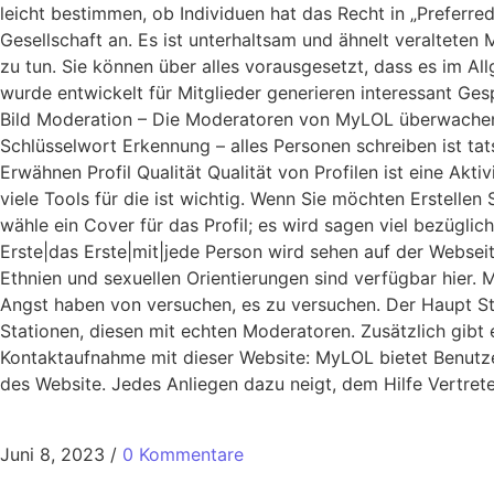
leicht bestimmen, ob Individuen hat das Recht in „Prefer
Gesellschaft an. Es ist unterhaltsam und ähnelt veraltete
zu tun. Sie können über alles vorausgesetzt, dass es im Al
wurde entwickelt für Mitglieder generieren interessant G
Bild Moderation – Die Moderatoren von MyLOL überwachen j
Schlüsselwort Erkennung – alles Personen schreiben ist tat
Erwähnen Profil Qualität Qualität von Profilen ist eine Ak
viele Tools für die ist wichtig. Wenn Sie möchten Erstellen
wähle ein Cover für das Profil; es wird sagen viel bezüglich
Erste|das Erste|mit|jede Person wird sehen auf der Websei
Ethnien und sexuellen Orientierungen sind verfügbar hier
Angst haben von versuchen, es zu versuchen. Der Haupt Stra
Stationen, diesen mit echten Moderatoren. Zusätzlich gibt e
Kontaktaufnahme mit dieser Website: MyLOL bietet Benutze
des Website. Jedes Anliegen dazu neigt, dem Hilfe Vertrete
Juni 8, 2023
/
0 Kommentare