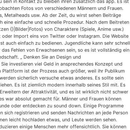
sein in Kontakt zu bleiben ihren zusätzlich das app. Es ist
beobachten Fotos von verschiedenen Männern und Frauen.
s, Metalheads usw. Ab der Zeit, du wirst sehen Beiträge
ch eine einfache und schnelle Prozedur. Nach dem Beitreten
zen {}|Bilder|Fotos} von Charaktere (Spiele, Anime usw.)
t oder Import eins von Twitter oder Instagram. Die Website
ist auch einfach zu bedienen. Jugendliche kann sehr schnell
er das Fehlen von Erwachsenen sein, so es ist vollständig ein
edschaft. „ Denken Sie an Design und
 Sie investieren viel Geld in ansprechendes Konzept und
Plattform ist der Prozess auch größer, weil ihr Publikum
e werden sicherlich versuche etwas anderes. Es sollte sein
hen. Es ist ziemlich modern innerhalb seines Stil mit. Es
 Erweitern der Attraktivität, und es ist wirklich nicht schwer
r es war absolut gemacht für. Männer und Frauen können
Freunde oder entdecken zu sound down. Einige Programme
n sich registrieren und senden Nachrichten an jede Person
können leicht hochladen etwas, und Leute werden sehen.
duzieren einige Menschen mehr offensichtlich. Sie können