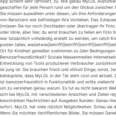
App scheint sehr raffiniert, zu. Wie genau MyLOL Ausführen
geschaffen für jede Person rund um den Globus zwischen 1
Sie müssen auswählen unter diesen, um Ihre Anforderungen zu
von Benutzern wer befriedigen Ihre Vorlieben. Das Zuhause 
{müssen Sie nur noch {hochladen oder übertragen Ihr Foto, 
oder Idole, aber hier, du wirst brauchen zu teilen ein Fot
war tatsächlich vollständig erstellt zu werden, um catch K
posten {alles, was|etwas|betrifft|betrifft|betrifft|betrifft|
Ort für Kindheit genießen zustimmen zu {den Bedingungen 
Benutzerfreundlichkeit? Soziale Massenmedien Internetseite
Entwicklung von Tools produzieren Verbraucher zurückkomme
ist jung ist. Sie brauchen frisch und stilvoll Dinge; sonst
behauptete, dass MyLOL in der Tat sieht cool und aktuell, 
ist benutzerfreundlich in Funktionalität und sollte vielleich
um zu verstehen genau warum. Es tut es nicht bekannt Web
sich bei MyLOL mit verschiedenen Ansichten und Zielen re
beschränken Nachrichten auf Ausgeben Kunden. Genau hier, 
sofort. MyLOL hat viele nützlich Möglichkeiten. Schau sie d
Wenn Sie möchten Veröffentlichen Bilder, Sie müssen Geneh