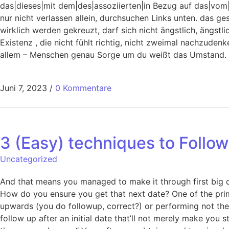
das|dieses|mit dem|des|assoziierten|in Bezug auf das|vom|
nur nicht verlassen allein, durchsuchen Links unten. das 
wirklich werden gekreuzt, darf sich nicht ängstlich, ängstl
Existenz , die nicht fühlt richtig, nicht zweimal nachzude
allem – Menschen genau Sorge um du weißt das Umstand.
Juni 7, 2023
/
0 Kommentare
3 (Easy) techniques to Follow
Uncategorized
And that means you managed to make it through first big dat
How do you ensure you get that next date? One of the prim
upwards (you do followup, correct?) or performing not the r
follow up after an initial date that’ll not merely make you 